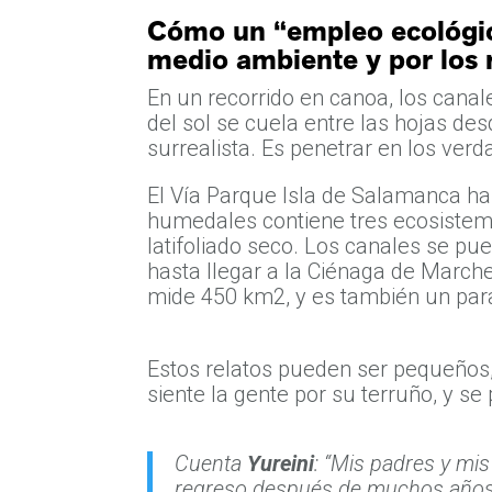
Cómo un “empleo ecológico
medio ambiente y por los 
En un recorrido en canoa, los cana
del sol se cuela entre las hojas de
surrealista. Es penetrar en los ver
El Vía Parque Isla de Salamanca h
humedales contiene tres ecosistema
latifoliado seco. Los canales se pu
hasta llegar a la Ciénaga de March
mide 450 km2, y es también un para
Estos relatos pueden ser pequeños,
siente la gente por su terruño, y se
Cuenta
Yureini
: “Mis padres y mi
regreso después de muchos años.