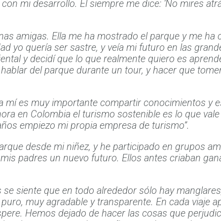
on mi desarrollo. Él siempre me dice: ‘No mires atrás
nas amigas. Ella me ha mostrado el parque y me ha 
dad yo quería ser sastre, y veía mi futuro en las gra
iental y decidí que lo que realmente quiero es apren
 hablar del parque durante un tour, y hacer que tomen
ara mí es muy importante compartir conocimientos y e
ora en Colombia el turismo sostenible es lo que vale
 años empiezo mi propia empresa de turismo”.
 parque desde mi niñez, y he participado en grupos a
mis padres un nuevo futuro. Ellos antes criaban gana
 se siente que en todo alrededor sólo hay manglares,
no puro, muy agradable y transparente. En cada viaje 
spere. Hemos dejado de hacer las cosas que perjudi