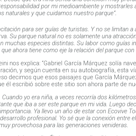
 responsabilidad por mi medioambiente y mostrarles 
os naturales y que cuidamos nuestro parque”.
acitación para ser guías de turistas. Y no se limitan
serva. Su parque natural no es solamente una atracció
n muchas especies distintas. Su labor como guías in
que ahora tiene como eje la relación del parque con
eini nos explica: “Gabriel García Márquez solía na
iración, y según cuenta en su autobiografía, esta ví
eso decimos que esos paisajes que García Márquez 
 él escribió sobre este sitio son ahora parte de nue
 Cuando yo era niña, a veces recorría dos kilómetros 
nte que iba a ser este parque en mi vida. Luego decid
mportancia. Ya llevo un año de estar con Ecovive Tour
esarrollo profesional. Yo sé que la conexión entre el
 muy provechosa para las generaciones venideras.