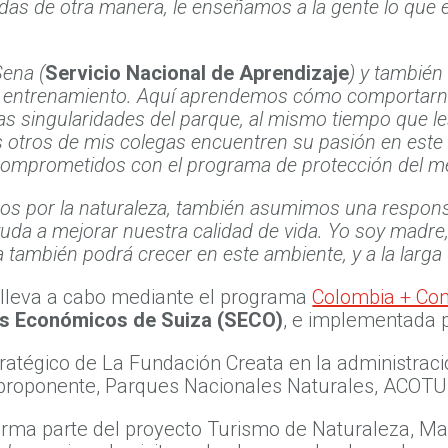
as de otra manera, le enseñamos a la gente lo que e
Sena (
Servicio Nacional de Aprendizaje
) y también
mi entrenamiento. Aquí aprendemos cómo comportarn
re las singularidades del parque, al mismo tiempo qu
 otros de mis colegas encuentren su pasión en este 
comprometidos con el programa de protección del m
s por la naturaleza, también asumimos una responsa
uda a mejorar nuestra calidad de vida. Yo soy madre, 
lla también podrá crecer en este ambiente, y a la larg
se lleva a cabo mediante el programa
Colombia + Com
os Económicos de Suiza (SECO)
, e implementada 
tratégico de La Fundación Creata en la administrac
roponente, Parques Nacionales Naturales, ACOTU
orma parte del proyecto Turismo de Naturaleza, Ma