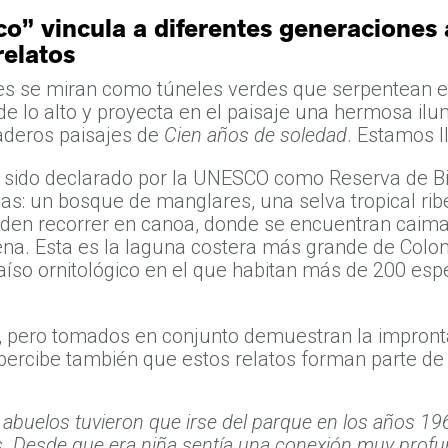
” vincula a diferentes generaciones a
relatos
les se miran como túneles verdes que serpentean e
sde lo alto y proyecta en el paisaje una hermosa il
daderos paisajes de
Cien años de soledad
. Estamos 
a sido declarado por la UNESCO como Reserva de Bi
s: un bosque de manglares, una selva tropical ribe
eden recorrer en canoa, donde se encuentran caiman
ena. Esta es la laguna costera más grande de Colom
íso ornitológico en el que habitan más de 200 esp
 pero tomados en conjunto demuestran la impronta
 percibe también que estos relatos forman parte de 
s abuelos tuvieron que irse del parque en los años 19
 Desde que era niña sentía una conexión muy profun