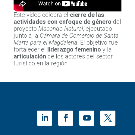
Este video celebra el
cierre de las
actividades con enfoque de género
del
proyecto
Macondo Natural
, ejecutado
junto a la
Cámara de Comercio de Santa
Marta para el Magdalena
. El objetivo fue
fortalecer el
liderazgo femenino
y la
articulación
de los actores del sector
turístico en la región.