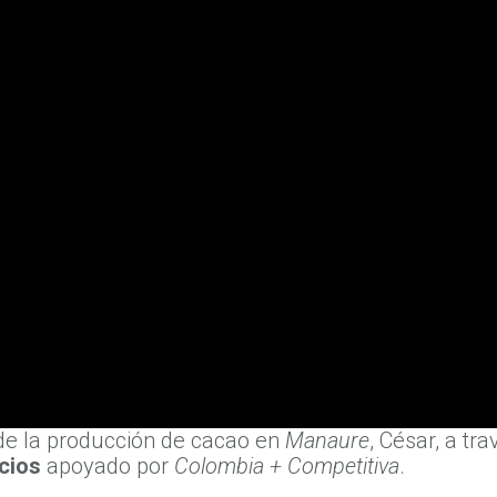
 de la producción de cacao en
Manaure
, César, a t
icios
apoyado por
Colombia + Competitiva
.